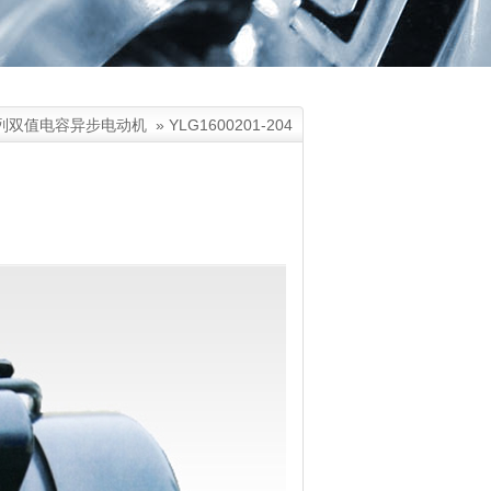
系列双值电容异步电动机
»
YLG1600201-204